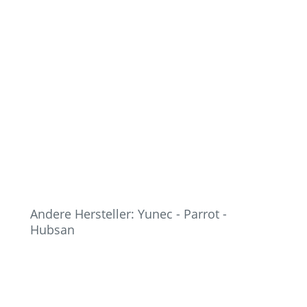
DROHNEN DATENBANK: Autel Robotics
Evo 2 Pro – 5000m (CE), 9000m (FCC)
72km/​h – Versichern bei AIR&More in
Österreich
DROHNEN DATENBANK: Autel Robotics
Evo 2 – 9000m 72 km/​h – Versichern bei
AIR&More in Österreich
Andere Hersteller: Yunec - Parrot -
Hubsan
DROHNEN DATENBANK: Parrot Bebop 2
FPV – 18 m/s – Versichern bei AIR&More