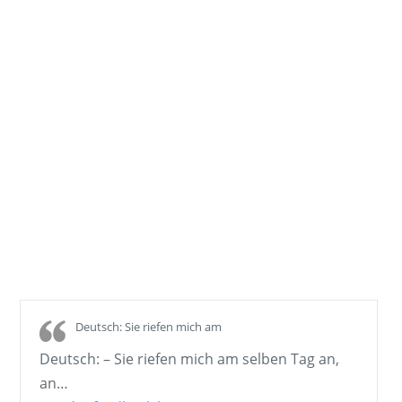
AIR&More in Österreich
DROHNEN DATENBANK: Hubsan Zino Pro
– 400 USD 4000m 60km/h – Versichern
bei AIR&More in Österreich
DROHNEN DATENBANK: Parrot Anafi
Work – 1.200 EUR 4000m 53km/​h –
Versichern bei AIR&More in Österreich
Deutsch: Sie riefen mich am
Deutsch: – Sie riefen mich am selben Tag an,
an
…