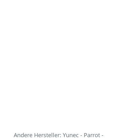
9000m (FCC) 72km/​h – Versichern bei
AIR&More in Österreich
DROHNEN DATENBANK: Autel Robotics
Evo 2 Pro – 5000m (CE), 9000m (FCC)
72km/​h – Versichern bei AIR&More in
Österreich
DROHNEN DATENBANK: Autel Robotics
Evo 2 – 9000m 72 km/​h – Versichern bei
AIR&More in Österreich
Andere Hersteller: Yunec - Parrot -