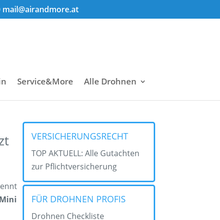
0
mail@airandmore.at
in
Service&More
Alle Drohnen
VERSICHERUNGSRECHT
zt
TOP AKTUELL: Alle Gutachten
zur Pflichtversicherung
nennt
FÜR DROHNEN PROFIS
Mini
Drohnen Checkliste