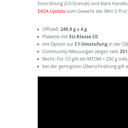
Einordnung (C0-Grenze) und klare Handlu
EASA Update
zum Gewicht der Mini 5 Pro!
Offiziell:
249,9 g ± 4 g
Plakette mit
EU-Klasse C0
mit Option zur
C1-Umstufung
in der DJ
Community-Messungen zeigen teils
251
Recht: Für C0 gilt ein MTOM < 250 g inkl
bei der geringsten Überschreitung gilt 