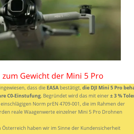
 zum Gewicht der Mini 5 Pro
hingewiesen, dass die
EASA
bestätigt,
die DJI Mini 5 Pro beh
hre C0-Einstufung
. Begründet wird das mit einer
± 3 % Tol
er einschlägigen Norm prEN 4709-001, die im Rahmen der
ürden reale Waagenwerte einzelner Mini 5 Pro Drohnen
n Österreich haben wir im Sinne der Kundensicherheit