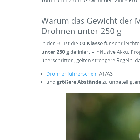
Tom-Tom TV zum Gewicht der Mini 5 Pro
Warum das Gewicht der Min
Drohnen unter 250 g
In der EU ist die
C0-Klasse
für sehr leich
unter 250 g
definiert – inklusive Akku, Pr
überschritten, gelten strengere Regeln: da
Drohnenführerschein
A1/A3
und
größere Abstände
zu unbeteiligte