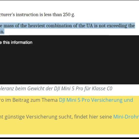
leranz beim Gewicht der DJI Mini 5 Pro für Klasse C0
Pro im Beitrag zum Thema
DJI Mini 5 Pro Versicherung und
günstige Versicherung sucht, findet hier seine
Mini-Droh