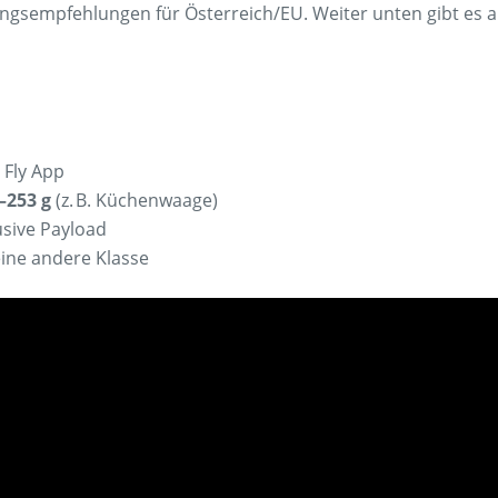
ngsempfehlungen für Österreich/EU. Weiter unten gibt es 
I Fly App
–253 g
(z. B. Küchenwaage)
usive Payload
eine andere Klasse