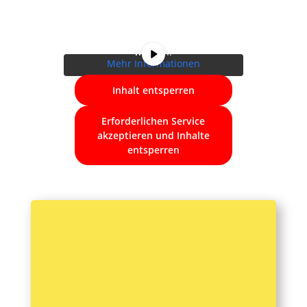
zuzugreifen, klicken Sie auf die
Schaltfläche unten. Bitte
beachten Sie, dass dabei Daten
an Drittanbieter weitergegeben
werden.
Mehr Informationen
Inhalt entsperren
Erforderlichen Service
akzeptieren und Inhalte
entsperren