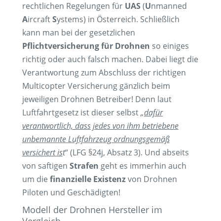
rechtlichen Regelungen für
UAS
(
U
nmanned
A
ircraft
S
ystems) in Österreich. Schließlich
kann man bei der gesetzlichen
Pflichtversicherung für Drohnen
so einiges
richtig oder auch falsch machen. Dabei liegt die
Verantwortung zum Abschluss der richtigen
Multicopter Versicherung gänzlich beim
jeweiligen Drohnen Betreiber! Denn laut
Luftfahrtgesetz ist dieser selbst
„
dafür
verantwortlich, dass jedes von ihm betriebene
unbemannte Luftfahrzeug ordnungsgemäß
versichert is
t
“ (LFG §24j, Absatz 3). Und abseits
von saftigen
Strafen
geht es immerhin auch
um die
finanzielle Existenz
von Drohnen
Piloten und Geschädigten!
Modell der Drohnen Hersteller im