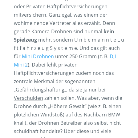
oder Privaten Haftpflichtversicherungen
mitversichern
. Ganz egal, was einem der
wohlmeinende Vertreter alles erzählt. Denn
gerade Kamera-Drohnen sind nunmal
kein
Spielzeug
mehr, sondern U n b e m a n n t e L u
f t f a h r z e u g S y s t e m e. Und das gilt auch
für
Mini Drohnen
unter 250 Gramm (z. B.
DJI
Mini 2
). Dabei fehlt privaten
Haftpflichtversicherungen zudem noch das
zentrale Merkmal der sogenannten
„
Gefährdungshaftung
„, da sie ja
nur bei
Verschulden
zahlen sollen. Was aber, wenn die
Drohne durch „Höhere Gewalt“ (wie z. B. einen
plötzlichen Windstoß) auf des Nachbarn BMW
knallt, der Drohnen Betreiber also selbst nicht
schuldhaft handelte? Über diese und viele