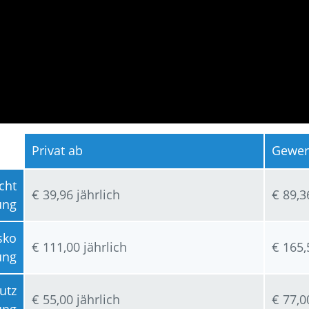
Privat ab
Gewer
cht
€ 39,96 jährlich
€ 89,3
ung
sko
€ 111,00 jährlich
€ 165,
ung
utz
€ 55,00 jährlich
€ 77,0
ung