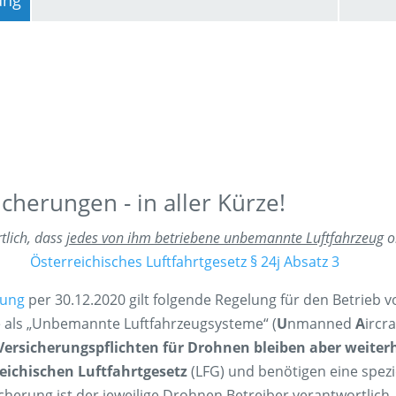
cherungen - in aller Kürze!
tlich, dass
jedes von ihm betriebene unbemannte Luftfahrzeug
o
Österreichisches Luftfahrtgesetz § 24j Absatz 3
nung
per 30.12.2020 gilt folgende Regelung für den Betrieb 
 als „Unbemannte Luftfahrzeugsysteme“ (
U
nmanned
A
ircr
Versicherungspflichten für Drohnen bleiben aber weiterh
eichischen Luftfahrtgesetz
(LFG) und benötigen eine spezi
icherung ist der jeweilige Drohnen Betreiber verantwortlich.