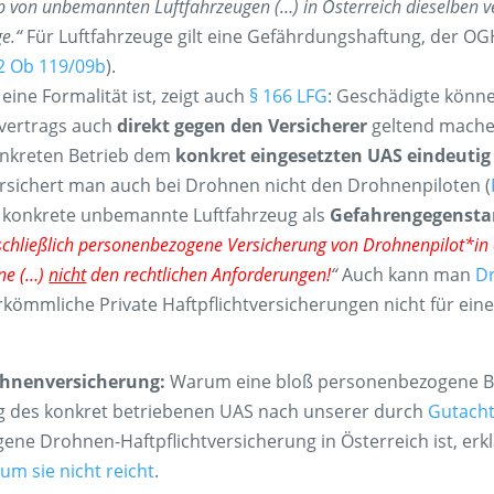
b von unbemannten Luftfahrzeugen (…) in Österreich dieselben ve
e.“
Für Luftfahrzeuge gilt eine Gefährdungshaftung, der OGH
2 Ob 119/09b
).
eine Formalität ist, zeigt auch
§ 166 LFG
: Geschädigte könn
vertrags auch
direkt gegen den Versicherer
geltend machen
onkreten Betrieb dem
konkret eingesetzten UAS eindeuti
ersichert man auch bei Drohnen nicht den Drohnenpiloten (
 konkrete unbemannte Luftfahrzeug als
Gefahrengegenst
schließlich personenbezogene Versicherung von Drohnenpilot*in
hne (…)
nicht
den rechtlichen Anforderungen!
“
Auch kann man
Dr
erkömmliche Private Haftpflichtversicherungen nicht für ein
ohnenversicherung:
Warum eine bloß personenbezogene Be
g des konkret betriebenen UAS nach unserer durch
Gutach
gene Drohnen-Haftpflichtversicherung in Österreich ist, erkl
m sie nicht reicht
.