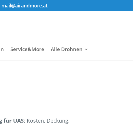
0
mail@airandmore.at
in
Service&More
Alle Drohnen
g für UAS
: Kosten, Deckung,