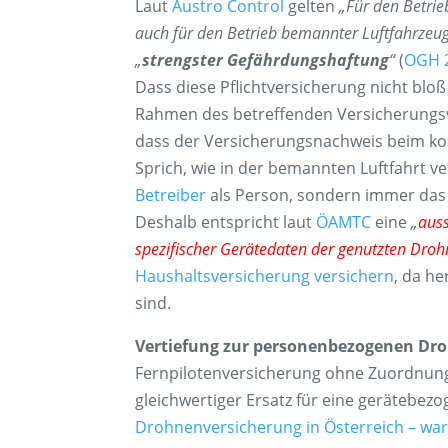
Laut
Austro Control
gelten
„Für den Betrie
auch für den Betrieb bemannter Luftfahrzeug
„
strengster Gefährdungshaftung
“
(
OGH 
Dass diese Pflichtversicherung nicht bloß 
Rahmen des betreffenden Versicherungs
dass der Versicherungsnachweis beim k
Sprich, wie in der bemannten Luftfahrt v
Betreiber
als Person, sondern immer das
Deshalb entspricht laut
ÖAMTC
eine
„
aus
spezifischer Gerätedaten der genutzten Dro
Haushaltsversicherung versichern
, da h
sind.
Vertiefung zur personenbezogenen Dr
Fernpilotenversicherung ohne Zuordnun
gleichwertiger Ersatz für eine gerätebezo
Drohnenversicherung in Österreich – waru