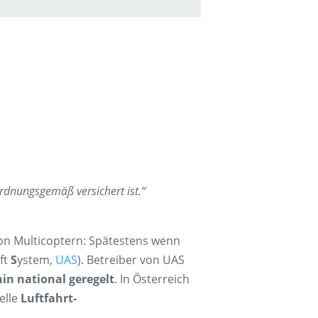
rdnungsgemäß versichert ist.“
von Multicoptern: Spätestens wenn
aft
S
ystem,
UAS
). Betreiber von UAS
in national geregelt
. In Österreich
elle
Luftfahrt-