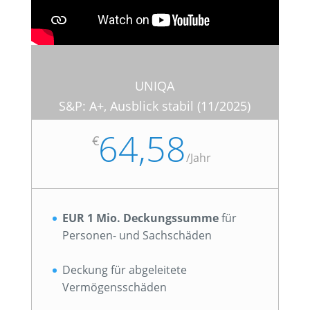
UNIQA
S&P: A+, Ausblick stabil (11/2025)
64,58
€
/
Jahr
EUR 1 Mio. Deckungssumme
für
Personen- und Sachschäden
Deckung für abgeleitete
Vermögensschäden