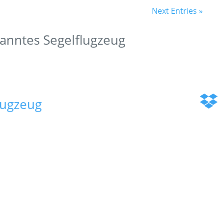
Next Entries »
nntes Segelflugzeug
lugzeug