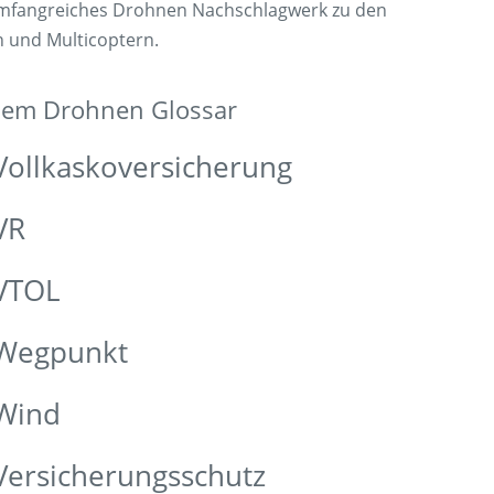
umfangreiches Drohnen Nachschlagwerk zu den
n und Multicoptern.
 dem Drohnen Glossar
Vollkaskoversicherung
VR
 VTOL
 Wegpunkt
 Wind
Versicherungsschutz