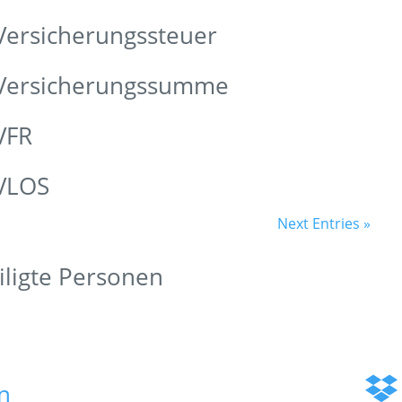
Versicherungssteuer
 Versicherungssumme
VFR
 VLOS
Next Entries »
iligte Personen
n