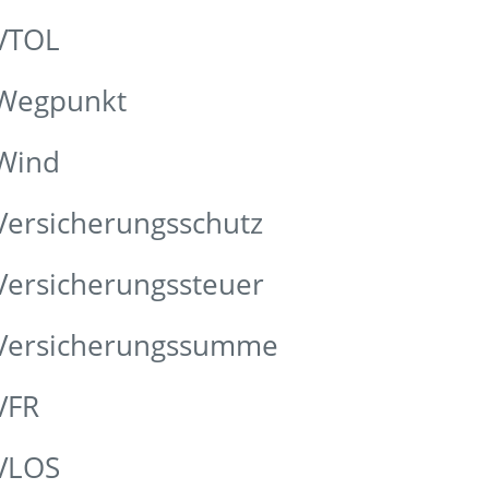
 VTOL
 Wegpunkt
 Wind
Versicherungsschutz
Versicherungssteuer
 Versicherungssumme
VFR
 VLOS