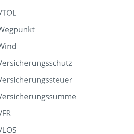
 VTOL
 Wegpunkt
 Wind
Versicherungsschutz
Versicherungssteuer
 Versicherungssumme
VFR
 VLOS