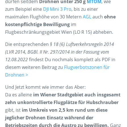
dürfen seitdem
Drohnen unter 250 g
MTOM
, wie
zum Beispiel eine
DJI Mini 3 Pro
, bis zu einer
maximalen Flughöhe von 30 Metern
AGL
auch
ohne
kostenpflichtige Bewilligung
im
Flugbeschränkungsgebiet Wien (LO R 15) abheben.
Die entsprechenden
§ 18 (6) Luftverkehrsregeln 2014
(LVR 2014, BGBl. II Nr. 297/2014 in der Fassung vom
12.08.2022
findest Du nochmals komplett als PDF in
diesem weiteren Beitrag zu
Flugverbotszonen für
Drohnen >
Und Jetzt kommt wie immer das Aber:
Da es alleine
im Wiener Stadtgebiet auch insgesamt
zehn unkontrollierte Flugplätze für Hubschrauber
gibt, ist
im Umkreis von 2,5 km rund um diese
jeglicher Drohnen Einsatz während der
Betriebszeiten durch die Austro zu bewilligen.
Ganz