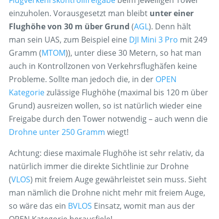
Flugverkehrskontrollfreigabe
beim jeweiligen Tower
einzuholen. Vorausgesetzt man bleibt
unter einer
Flughöhe von 30 m über Grund
(
AGL
). Denn hält
man sein UAS, zum Beispiel eine
DJI Mini 3 Pro
mit 249
Gramm (
MTOM
)), unter diese 30 Metern, so hat man
auch in Kontrollzonen von Verkehrsflughäfen keine
Probleme. Sollte man jedoch die, in der
OPEN
Kategorie
zulässige Flughöhe (maximal bis 120 m über
Grund) ausreizen wollen, so ist natürlich wieder eine
Freigabe durch den Tower notwendig – auch wenn die
Drohne unter 250 Gramm
wiegt!
Achtung: diese maximale Flughöhe ist sehr relativ, da
natürlich immer die direkte Sichtlinie zur Drohne
(
VLOS
) mit freiem Auge gewährleistet sein muss. Sieht
man nämlich die Drohne nicht mehr mit freiem Auge,
so wäre das ein
BVLOS
Einsatz, womit man aus der