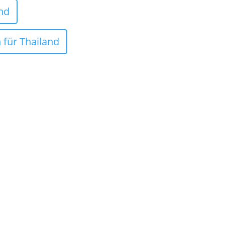
nd
 für Thailand