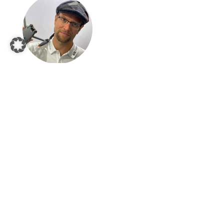
Mag. Hannes Fischler
+43 699 102 00 635
Dominique Niederkofler
+43 699 1591 8600
mail@airandmore.at
AIR&MORE Österreich