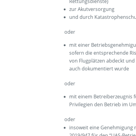
Rettungsdienste)
zur Akutversorgung
und durch Katastrophensch
oder
mit einer Betriebsgenehmigun
sofern die entsprechende Ri
von Flugplätzen abdeckt und
auch dokumentiert wurde
oder
mit einem Betreiberzeugnis f
Privilegien den Betrieb im U
oder
insoweit eine Genehmigung 
2019/947 für den “UAS-Betri