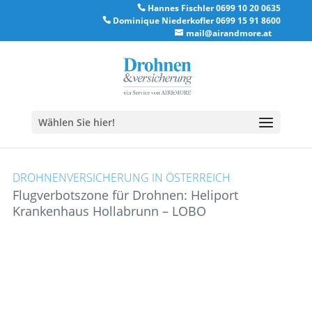
Hannes Fischler 0699 10 20 0635
Dominique Niederkofler 0699 15 91 8600
mail@airandmore.at
Wählen Sie hier!
DROHNENVERSICHERUNG IN ÖSTERREICH
Flugverbotszone für Drohnen: Heliport
Krankenhaus Hollabrunn – LOBO