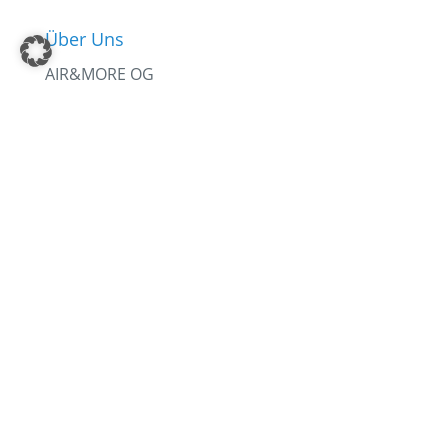
Über Uns
AIR&MORE OG
Versicherungen für
UAS, Drohnen, Modellflug
Luftfahrt & Flugsport
6060 Hall in Tirol
Österreich
Geschäftsführung