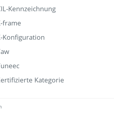
CIL-Kennzeichnung
X-frame
-Konfiguration
Yaw
Yuneec
rtifizierte Kategorie
m