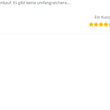
kauf. Es gibt keine umfangreichere,
…
nternet vor dem“
Ein Kun