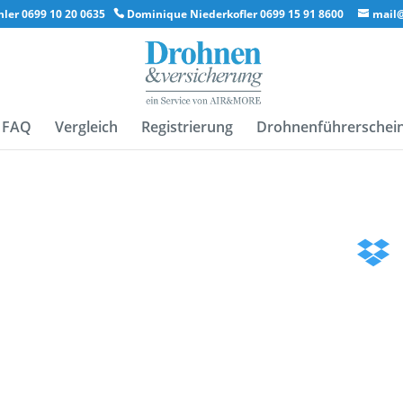
ler 0699 10 20 0635
Dominique Niederkofler 0699 15 91 8600
mail
FAQ
Vergleich
Registrierung
Drohnenführerschei