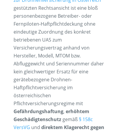
zur Drohnenversicherung in Österreich
gestützten Rechtsansicht ist eine bloß
personenbezogene Betreiber- oder
Fernpiloten-Haftpflichtdeckung ohne
eindeutige Zuordnung des konkret
betriebenen UAS zum
Versicherungsvertrag anhand von
Hersteller, Modell, MTOM bzw.
Abfluggewicht und Seriennummer daher
kein gleichwertiger Ersatz für eine
gerätebezogene Drohnen-
Haftpflichtversicherung im
österreichischen
Pflichtversicherungsregime mit
Gefährdungshaftung
,
erhöhtem
Geschädigtenschutz
gemäß
§ 158c
VersVG
und
direktem Klagerecht gegen