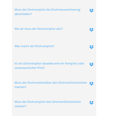
Muss der Drohnenpilot die Drohnenversicherung
abschließen?
Wie alt muss der Drohnenpilot sein?
Was macht der Drohnenpilot?
Ist ein Drohnenpilot dasselbe wie ein Fernpilot oder
verantwortlicher Pilot?
Muss der Drohnenbetreiber den Drohnenführerschein
machen?
Muss der Drohnenpilot den Drohnenführerschein
machen?