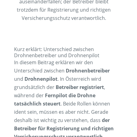
auseinanderfallen; der Betreiber bleibt
trotzdem für Registrierung und richtigen
Versicherungsschutz verantwortlich.
Kurz erklärt: Unterschied zwischen
Drohnenbetreiber und Drohnenpilot
In diesem Beitrag erklären wir den
Unterschied zwischen
Drohnenbetreiber
und
Drohnenpilot
. In Österreich wird
grundsätzlich der
Betreiber registriert
,
während der
Fernpilot die Drohne
tatsächlich steuert
. Beide Rollen können
ident sein, müssen es aber nicht. Gerade
deshalb ist wichtig zu verstehen, dass
der
Betreiber für Registrierung und richtigen
Versicherungsschutz verantwortlich