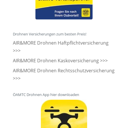
Drohnen Versicherungen zum besten Preis!
AIR&MORE Drohnen Haftpflichtversicherung
>>>
AIR&MORE Drohnen Kaskoversicherung >>>
AIR&MORE Drohnen Rechtsschutzversicherung
>>>
ÖAMTC Drohnen App hier downloaden