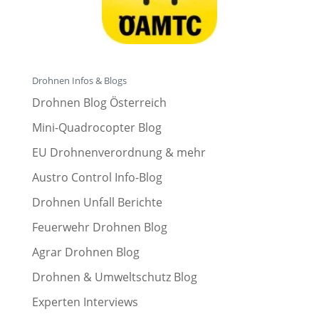
Drohnen Infos & Blogs
Drohnen Blog Österreich
Mini-Quadrocopter Blog
EU Drohnenverordnung & mehr
Austro Control Info-Blog
Drohnen Unfall Berichte
Feuerwehr Drohnen Blog
Agrar Drohnen Blog
Drohnen & Umweltschutz Blog
Experten Interviews