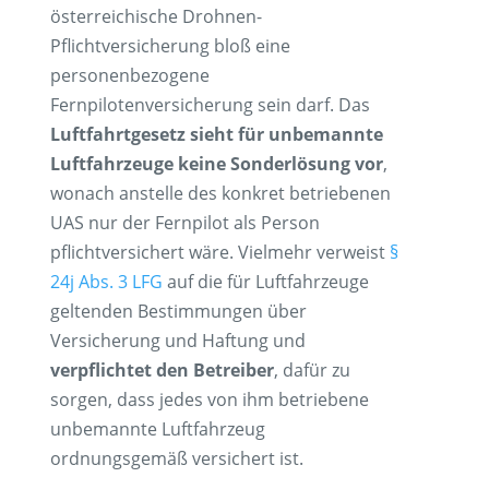
österreichische Drohnen-
Pflichtversicherung bloß eine
personenbezogene
Fernpilotenversicherung sein darf. Das
Luftfahrtgesetz sieht für unbemannte
Luftfahrzeuge keine Sonderlösung vor
,
wonach anstelle des konkret betriebenen
UAS nur der Fernpilot als Person
pflichtversichert wäre. Vielmehr verweist
§
24j Abs. 3 LFG
auf die für Luftfahrzeuge
geltenden Bestimmungen über
Versicherung und Haftung und
verpflichtet den Betreiber
, dafür zu
sorgen, dass jedes von ihm betriebene
unbemannte Luftfahrzeug
ordnungsgemäß versichert ist.