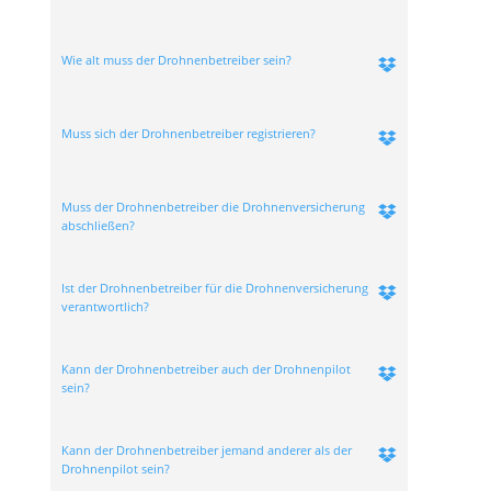
Wie alt muss der Drohnenbetreiber sein?
Muss sich der Drohnenbetreiber registrieren?
Muss der Drohnenbetreiber die Drohnenversicherung
abschließen?
Ist der Drohnenbetreiber für die Drohnenversicherung
verantwortlich?
Kann der Drohnenbetreiber auch der Drohnenpilot
sein?
Kann der Drohnenbetreiber jemand anderer als der
Drohnenpilot sein?