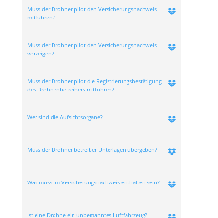
Muss der Drohnenpilot den Versicherungsnachweis
mitführen?
Muss der Drohnenpilot den Versicherungsnachweis
vorzeigen?
Muss der Drohnenpilot die Registrierungsbestätigung
des Drohnenbetreibers mitführen?
Wer sind die Aufsichtsorgane?
Muss der Drohnenbetreiber Unterlagen übergeben?
Was muss im Versicherungsnachweis enthalten sein?
Ist eine Drohne ein unbemanntes Luftfahrzeug?