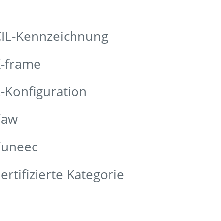
CIL-Kennzeichnung
X-frame
-Konfiguration
Yaw
Yuneec
rtifizierte Kategorie